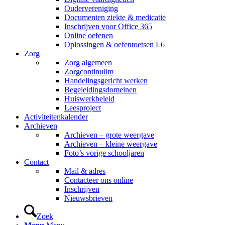
Oudervereniging
Documenten ziekte & medicatie
Inschrijven voor Office 365
Online oefenen
Oplossingen & oefentoetsen L6
Zorg
Zorg algemeen
Zorgcontinuüm
Handelingsgericht werken
Begeleidingsdomeinen
Huiswerkbeleid
Leesproject
Activiteitenkalender
Archieven
Archieven – grote weergave
Archieven – kleine weergave
Foto’s vorige schooljaren
Contact
Mail & adres
Contacteer ons online
Inschrijven
Nieuwsbrieven
Zoek