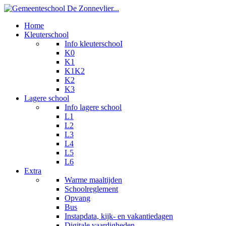
Home
Kleuterschool
Info kleuterschooI
K0
K1
K1K2
K2
K3
Lagere school
Info lagere school
L1
L2
L3
L4
L5
L6
Extra
Warme maaltijden
Schoolreglement
Opvang
Bus
Instapdata, kijk- en vakantiedagen
Digitale vaardigheden