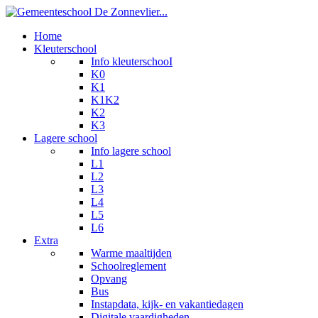
Home
Kleuterschool
Info kleuterschooI
K0
K1
K1K2
K2
K3
Lagere school
Info lagere school
L1
L2
L3
L4
L5
L6
Extra
Warme maaltijden
Schoolreglement
Opvang
Bus
Instapdata, kijk- en vakantiedagen
Digitale vaardigheden