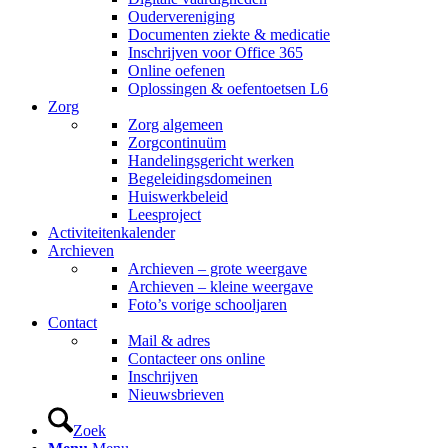
Oudervereniging
Documenten ziekte & medicatie
Inschrijven voor Office 365
Online oefenen
Oplossingen & oefentoetsen L6
Zorg
Zorg algemeen
Zorgcontinuüm
Handelingsgericht werken
Begeleidingsdomeinen
Huiswerkbeleid
Leesproject
Activiteitenkalender
Archieven
Archieven – grote weergave
Archieven – kleine weergave
Foto’s vorige schooljaren
Contact
Mail & adres
Contacteer ons online
Inschrijven
Nieuwsbrieven
Zoek